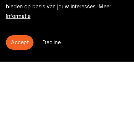
bieden op basis van jouw interesses.
Meer
informatie
Accept
Decline
We maken de B2B-
wereld toegankelijk
Het leven van de B2B marketeer wordt