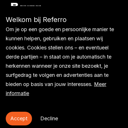
Welkom bij Referro
Diensten
Om je op een goede en persoonlijke manier te
Ons werk
kunnen helpen, gebruiken en plaatsen wij
Internationaal
cookies. Cookies stellen ons – en eventueel
Over ons
derde partijen – in staat om je automatisch te
Inspiratie
herkennen wanneer je onze site bezoekt, je
Contact
surfgedrag te volgen en advertenties aan te
bieden op basis van jouw interesses.
Meer
informatie
© Referro
Accept
Decline
Privacy statement
Cookie statement
Sitemap