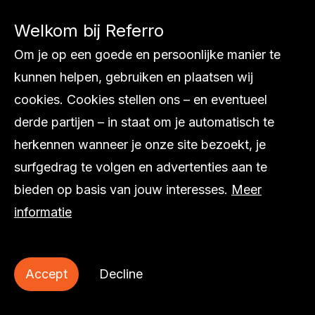
Welkom bij Referro
Diensten
Om je op een goede en persoonlijke manier te
Ons werk
kunnen helpen, gebruiken en plaatsen wij
Internationaal
cookies. Cookies stellen ons – en eventueel
Over ons
derde partijen – in staat om je automatisch te
Inspiratie
herkennen wanneer je onze site bezoekt, je
Contact
surfgedrag te volgen en advertenties aan te
bieden op basis van jouw interesses.
Meer
informatie
© Referro
Accept
Decline
Privacy statement
Cookie statement
Sitemap