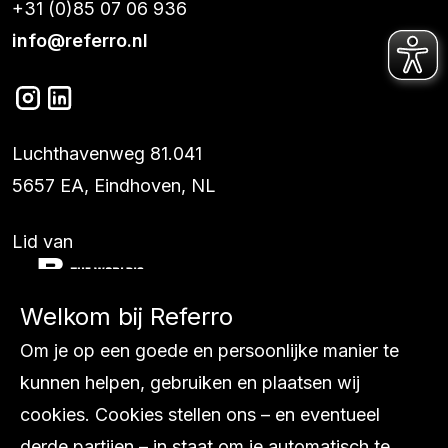
+31 (0)85 07 06 936
info@referro.nl
Luchthavenweg 81.041
5657 EA, Eindhoven, NL
Lid van
Welkom bij Referro
Diensten
Om je op een goede en persoonlijke manier te
Ons werk
kunnen helpen, gebruiken en plaatsen wij
Internationaal
cookies. Cookies stellen ons – en eventueel
Over ons
derde partijen – in staat om je automatisch te