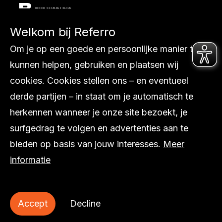
Welkom bij Referro
Diensten
Om je op een goede en persoonlijke manier te
Ons werk
kunnen helpen, gebruiken en plaatsen wij
Internationaal
cookies. Cookies stellen ons – en eventueel
Over ons
derde partijen – in staat om je automatisch te
Inspiratie
herkennen wanneer je onze site bezoekt, je
Contact
surfgedrag te volgen en advertenties aan te
bieden op basis van jouw interesses.
Meer
informatie
© Referro
Accept
Decline
Privacy statement
Cookie statement
Sitemap