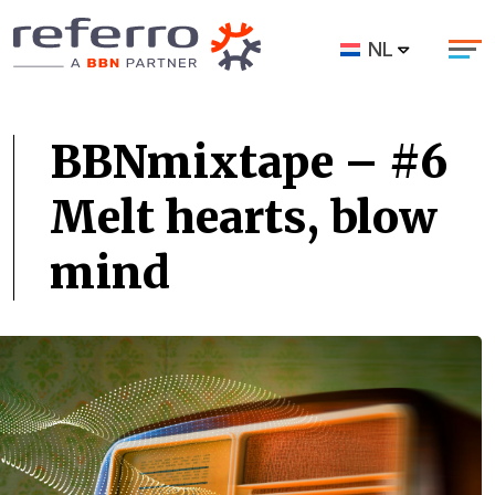
NL
BBNmixtape – #6
Melt hearts, blow
mind