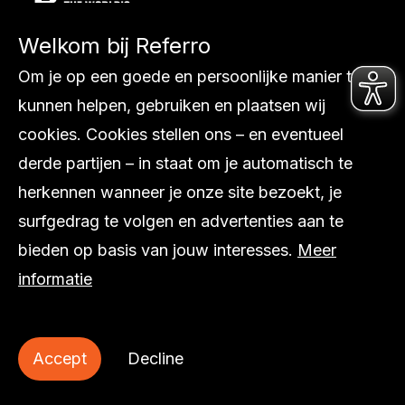
Welkom bij Referro
Diensten
Om je op een goede en persoonlijke manier te
Ons werk
kunnen helpen, gebruiken en plaatsen wij
Internationaal
cookies. Cookies stellen ons – en eventueel
Over ons
derde partijen – in staat om je automatisch te
Inspiratie
herkennen wanneer je onze site bezoekt, je
Contact
surfgedrag te volgen en advertenties aan te
bieden op basis van jouw interesses.
Meer
informatie
© Referro
Accept
Decline
Privacy statement
Cookie statement
Sitemap